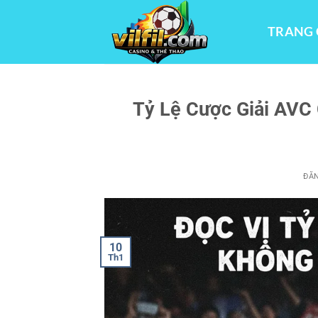
Bỏ
qua
TRANG
nội
dung
Tỷ Lệ Cược Giải AVC
ĐĂ
10
Th1