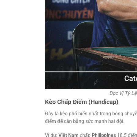
Đọc Vị Tỷ L
Kèo Chấp Điểm (Handicap)
Đây là kèo phổ biến nhất trong bóng chuyề
điểm để cân bằng sức mạnh hai đội.
Ví dụ:
Việt Nam
chấp
Philippines
18.5 điể