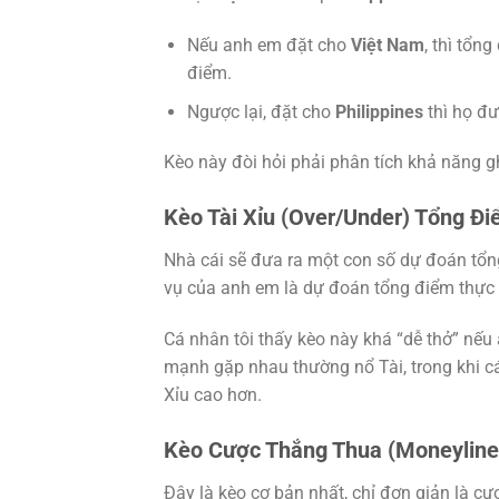
Nếu anh em đặt cho
Việt Nam
, thì tổn
điểm.
Ngược lại, đặt cho
Philippines
thì họ đ
Kèo này đòi hỏi phải phân tích khả năng g
Kèo Tài Xỉu (Over/Under) Tổng Đ
Nhà cái sẽ đưa ra một con số dự đoán tổng
vụ của anh em là dự đoán tổng điểm thực t
Cá nhân tôi thấy kèo này khá “dễ thở” nế
mạnh gặp nhau thường nổ Tài, trong khi cá
Xỉu cao hơn.
Kèo Cược Thắng Thua (Moneyline
Đây là kèo cơ bản nhất, chỉ đơn giản là cư