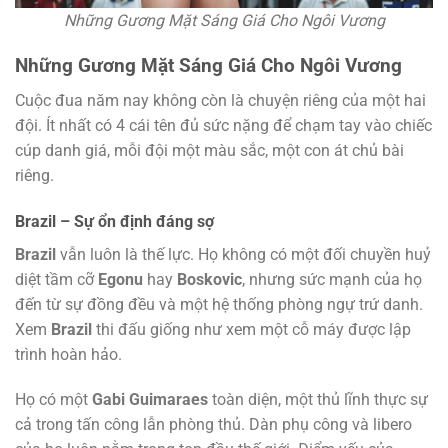
Những Gương Mặt Sáng Giá Cho Ngôi Vương
Những Gương Mặt Sáng Giá Cho Ngôi Vương
Cuộc đua năm nay không còn là chuyện riêng của một hai
đội. Ít nhất có 4 cái tên đủ sức nặng để chạm tay vào chiếc
cúp danh giá, mỗi đội một màu sắc, một con át chủ bài
riêng.
Brazil – Sự ổn định đáng sợ
Brazil
vẫn luôn là thế lực. Họ không có một đối chuyền huỷ
diệt tầm cỡ
Egonu
hay
Boskovic
, nhưng sức mạnh của họ
đến từ sự đồng đều và một hệ thống phòng ngự trứ danh.
Xem
Brazil
thi đấu giống như xem một cỗ máy được lập
trình hoàn hảo.
Họ có một
Gabi Guimaraes
toàn diện, một thủ lĩnh thực sự
cả trong tấn công lẫn phòng thủ. Dàn phụ công và libero