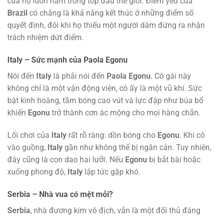
của họ luôn nằm trong top đầu thế giới. Điểm yếu của
Brazil
có chăng là khả năng kết thúc ở những điểm số
quyết định, đôi khi họ thiếu một người dám đứng ra nhận
trách nhiệm dứt điểm.
Italy – Sức mạnh của Paola Egonu
Nói đến
Italy
là phải nói đến
Paola Egonu
. Cô gái này
không chỉ là một vận động viên, cô ấy là một vũ khí. Sức
bật kinh hoàng, tầm bóng cao vút và lực đập như búa bổ
khiến
Egonu
trở thành cơn ác mộng cho mọi hàng chắn.
Lối chơi của
Italy
rất rõ ràng: dồn bóng cho
Egonu
. Khi cô
vào guồng,
Italy
gần như không thể bị ngăn cản. Tuy nhiên,
đây cũng là con dao hai lưỡi. Nếu
Egonu
bị bắt bài hoặc
xuống phong độ,
Italy
lập tức gặp khó.
Serbia – Nhà vua có mệt mỏi?
Serbia
, nhà đương kim vô địch, vẫn là một đối thủ đáng