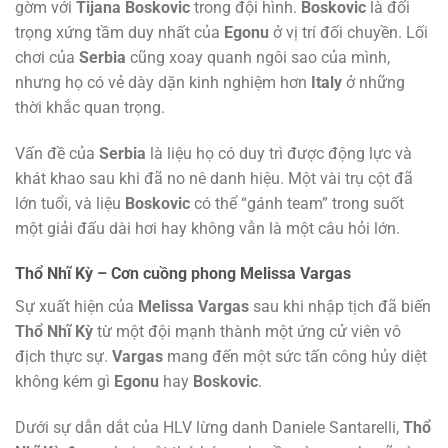
gờm với
Tijana Boskovic
trong đội hình.
Boskovic
là đối
trọng xứng tầm duy nhất của
Egonu
ở vị trí đối chuyền. Lối
chơi của
Serbia
cũng xoay quanh ngôi sao của mình,
nhưng họ có vẻ dày dặn kinh nghiệm hơn
Italy
ở những
thời khắc quan trọng.
Vấn đề của
Serbia
là liệu họ có duy trì được động lực và
khát khao sau khi đã no nê danh hiệu. Một vài trụ cột đã
lớn tuổi, và liệu
Boskovic
có thể “gánh team” trong suốt
một giải đấu dài hơi hay không vẫn là một câu hỏi lớn.
Thổ Nhĩ Kỳ – Cơn cuồng phong Melissa Vargas
Sự xuất hiện của
Melissa Vargas
sau khi nhập tịch đã biến
Thổ Nhĩ Kỳ
từ một đội mạnh thành một ứng cử viên vô
địch thực sự.
Vargas
mang đến một sức tấn công hủy diệt
không kém gì
Egonu
hay
Boskovic
.
Dưới sự dẫn dắt của HLV lừng danh Daniele Santarelli,
Thổ