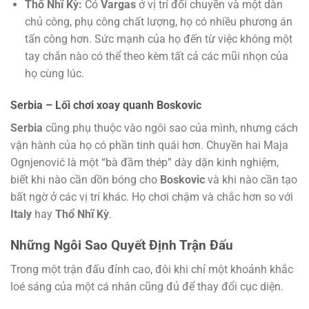
Thổ Nhĩ Kỳ:
Có
Vargas
ở vị trí đối chuyền và một dàn
chủ công, phụ công chất lượng, họ có nhiều phương án
tấn công hơn. Sức mạnh của họ đến từ việc không một
tay chắn nào có thể theo kèm tất cả các mũi nhọn của
họ cùng lúc.
Serbia – Lối chơi xoay quanh Boskovic
Serbia
cũng phụ thuộc vào ngôi sao của mình, nhưng cách
vận hành của họ có phần tinh quái hơn. Chuyền hai Maja
Ognjenović là một “bà đầm thép” dày dặn kinh nghiệm,
biết khi nào cần dồn bóng cho
Boskovic
và khi nào cần tạo
bất ngờ ở các vị trí khác. Họ chơi chậm và chắc hơn so với
Italy
hay
Thổ Nhĩ Kỳ
.
Những Ngôi Sao Quyết Định Trận Đấu
Trong một trận đấu đỉnh cao, đôi khi chỉ một khoảnh khắc
loé sáng của một cá nhân cũng đủ để thay đổi cục diện.