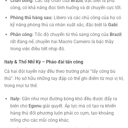
Chắn bóng:
Các tay chắn của
Brazil
, đặc biệt là phụ
công, có khả năng đọc tình huống và di chuyển cực tốt.
Phòng thủ hàng sau:
Libero và các chủ công của họ có
kỹ năng phòng thủ cá nhân xuất sắc, đặc biệt là
Gabi
.
Phản công:
Tốc độ chuyển từ thủ sang công của
Brazil
rất đáng nể, chuyền hai Macris Carneiro là bậc thầy
trong việc điều tiết nhịp độ.
Italy & Thổ Nhĩ Kỳ – Pháo đài tấn công
Cả hai đội tuyển này đều theo trường phái “lấy công bù
thủ”. Họ sở hữu những tay đập có thể ghi điểm từ mọi vị trí,
trong mọi tư thế.
Italy:
Gần như mọi đường bóng khó đều được đẩy ra
biên cho
Egonu
giải quyết. Áp lực mà cô tạo ra khiến
hàng thủ đối phương luôn phải co cụm, tạo khoảng
trống cho các mũi công khác.