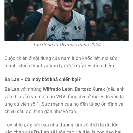
Tác động từ Olympic Paris 2024
Cuộc chiến ở nội dung của nam luôn khốc liệt, nơi sức
mạnh, chiến thuật và tâm lý được đẩy lên đỉnh điểm.
Ba Lan – Cỗ máy bất khả chiến bại?
Ba Lan
với những
Wilfredo León
,
Bartosz Kurek
(nếu anh
vẫn thi đấu) và một dàn VĐV đồng đều ở mọi vị trí vẫn là
ứng cử viên số 1. Sức mạnh của họ đến từ sự ổn định và
chiều sâu đội hình gần như vô tận.
Tuy nhiên, áp lực của nhà đương kim vô địch là rất lớn.
Kèo chấp của
Ba Lan
sẽ luôn cao, và đây là con dao hai