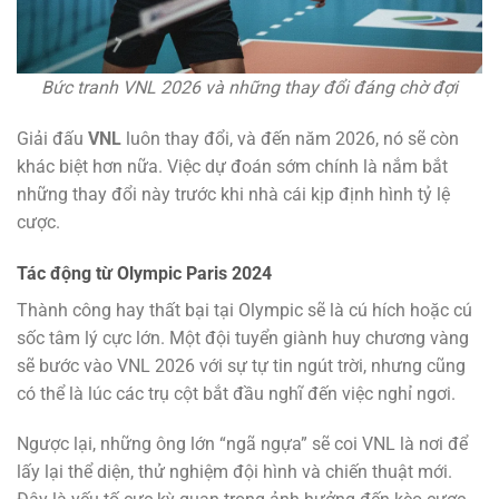
Bức tranh VNL 2026 và những thay đổi đáng chờ đợi
Giải đấu
VNL
luôn thay đổi, và đến năm 2026, nó sẽ còn
khác biệt hơn nữa. Việc dự đoán sớm chính là nắm bắt
những thay đổi này trước khi nhà cái kịp định hình tỷ lệ
cược.
Tác động từ Olympic Paris 2024
Thành công hay thất bại tại Olympic sẽ là cú hích hoặc cú
sốc tâm lý cực lớn. Một đội tuyển giành huy chương vàng
sẽ bước vào VNL 2026 với sự tự tin ngút trời, nhưng cũng
có thể là lúc các trụ cột bắt đầu nghĩ đến việc nghỉ ngơi.
Ngược lại, những ông lớn “ngã ngựa” sẽ coi VNL là nơi để
lấy lại thể diện, thử nghiệm đội hình và chiến thuật mới.