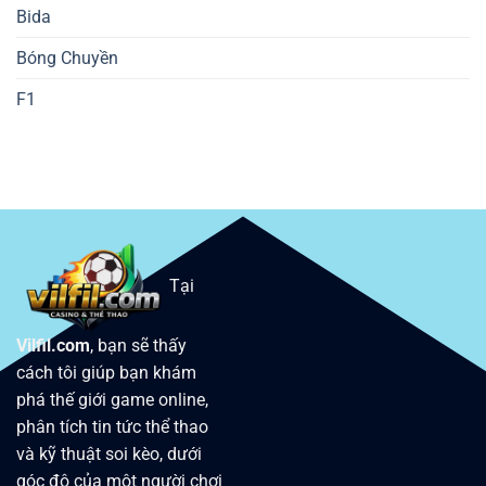
Bida
Bóng Chuyền
F1
Tại
Vilfil.com
, bạn sẽ thấy
cách tôi giúp bạn khám
phá thế giới game online,
phân tích tin tức thể thao
và kỹ thuật soi kèo, dưới
góc độ của một người chơi