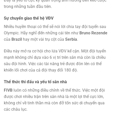
Đây là yếu tố cực kỳ quan trọng ảnh hưởng đến kèo cược
trong những tuần đầu tiên.
Sự chuyển giao thế hệ VĐV
Nhiều huyền thoại có thể sẽ nói lời chia tay đội tuyển sau
Olympic. Hãy nghĩ đến những cái tên như
Bruno Rezende
của
Brazil
hay một vài trụ cột của
Serbia
.
Điều này mở ra cơ hội cho lứa VĐV kế cận. Một đội tuyển
mạnh không chỉ dựa vào 6 vị trí trên sân mà còn là chiều
sâu đội hình. Việc các tài năng trẻ được đôn lên có thể
khiến lối chơi của cả đội thay đổi 180 độ.
Thể thức thi đấu và yếu tố sân nhà
FIVB
luôn có những điều chỉnh về thể thức. Việc một đội
được chơi nhiều trận trên sân nhà là một lợi thế cực lớn,
không chỉ về tinh thần mà còn đỡ tốn sức di chuyển qua
các châu lục.