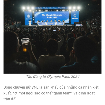
Tác động từ Olympic Paris 2024
Bóng chuyền nữ VNL là sân khấu của những cá nhân kiệt
xuất, nơi một ngôi sao có thể “gánh team” và định đoạt
trận đấu.