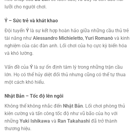
lưỡi cho người chơi.
Ý – Sức trẻ và khát khao
Đội tuyển
Ý
là sự kết hợp hoàn hảo giữa những cầu thủ trẻ
tài năng như
Alessandro Michieletto
,
Yuri Romanò
và kinh
nghiệm của các đàn anh. Lối chơi của họ cực kỳ biến hóa
và khó lường.
Vấn đề của
Ý
là sự ổn định tâm lý trong những trận cầu
lớn. Họ có thể hủy diệt đối thủ nhưng cũng có thể tự thua
một cách khó hiểu.
Nhật Bản – Tốc độ lên ngôi
Không thể không nhắc đến
Nhật Bản
. Lối chơi phòng thủ
kiên cường và tấn công tốc độ như vũ bão của họ với
những
Yuki Ishikawa
và
Ran Takahashi
đã trở thành
thương hiệu.